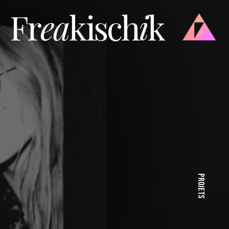
Fr
ea
kisch
i
k
PROJETS