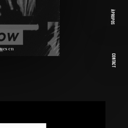
à propos
ues en 
Contact