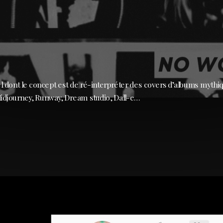
el dont le concept est de ré-interpréter des covers d’albums mythiq
 Midjourney, Runway, Dream studio, Dall-e…