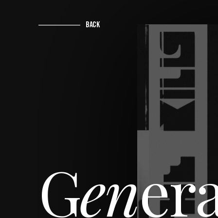
BACK
G
en
era