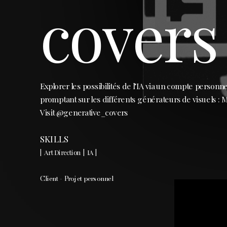
covers
Explorer les possibilités de l’IA via un compte personn
promptant sur les différents générateurs de visuels :
Visit 
@generative_covers
SKILLS  
|  Art Direction  |  IA  |  
Client - Projet personnel