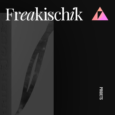
Fr
ea
kisch
i
k
PROJETS