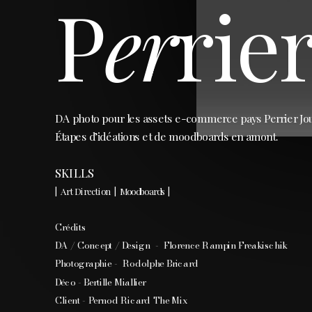
P
er
rie
DA photo pour les assets e-commerce pays Perrier Jouë
Étapes d’idéations et de moodboards en amont. 
SKILLS  
|  Art Direction  |  Moodboards  |  
Crédits  
DA / Concept / Design  -  Florence Rampin Freakischik
Photographie -  Rodolphe Bricard
Déco - Bertille Miallier 
Client - Pernod Ricard The Mix