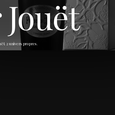
r Jouët
t. 2 univers propres. 